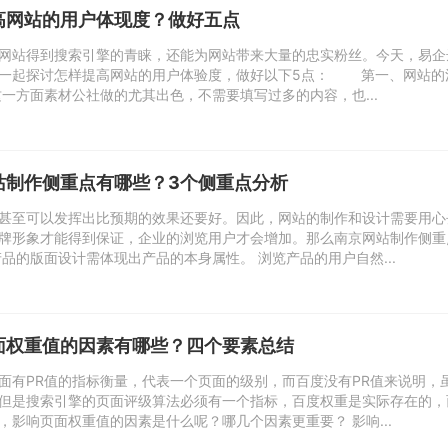
高网站的用户体现度？做好五点
网站得到搜索引擎的青睐，还能为网站带来大量的忠实粉丝。今天，易企
家一起探讨怎样提高网站的用户体验度，做好以下5点： 第一、网站的
这一方面素材公社做的尤其出色，不需要填写过多的内容，也...
站制作侧重点有哪些？3个侧重点分析
甚至可以发挥出比预期的效果还要好。因此，网站的制作和设计需要用心
牌形象才能得到保证，企业的浏览用户才会增加。那么南京网站制作侧重
的版面设计需体现出产品的本身属性。 浏览产品的用户自然...
面权重值的因素有哪些？四个要素总结
面有PR值的指标衡量，代表一个页面的级别，而百度没有PR值来说明，
但是搜索引擎的页面评级算法必须有一个指标，百度权重是实际存在的，
，影响页面权重值的因素是什么呢？哪几个因素更重要？ 影响...