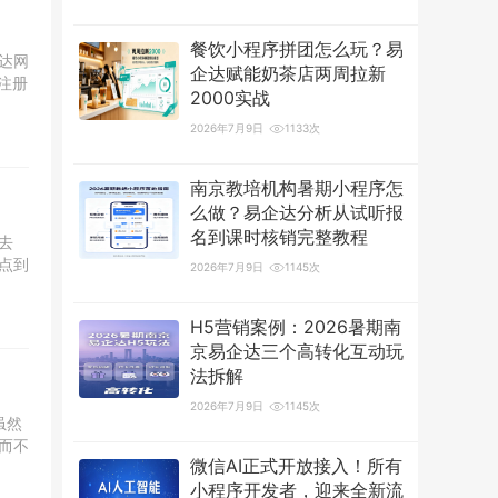
餐饮小程序拼团怎么玩？易
达网
企达赋能奶茶店两周拉新
注册
2000实战
2026年7月9日
1133次
南京教培机构暑期小程序怎
么做？易企达分析从试听报
名到课时核销完整教程
去
点到
2026年7月9日
1145次
H5营销案例：2026暑期南
京易企达三个高转化互动玩
法拆解
2026年7月9日
1145次
虽然
而不
微信AI正式开放接入！所有
小程序开发者，迎来全新流