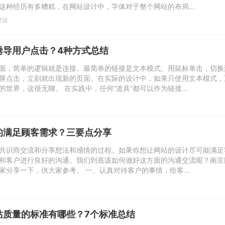
这种经历有多糟糕，在网站设计中，字体对于整个网站的布局...
建设
诱导用户点击？4种方式总结
面，简单的逻辑就是连接。最简单的链接是文本模式。用鼠标单击，切换
屏点击，立刻就出现新的页面。在实际的设计中，如果只使用文本模式，
世界，这很无聊。 在实践中，任何“道具”都可以作为链接...
的满足顾客需求？三要点分享
共识而交流和分享想法和感情的过程。如果你想让网站的设计尽可能满足
和客户进行良好的沟通。我们到底该如何做好这方面的沟通交流呢？南京
家分享一下，供大家参考。 一、认真对待客户的事情，给客...
站质量的标准有哪些？7个标准总结