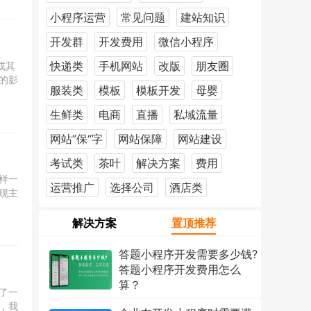
小程序运营
常见问题
建站知识
开发群
开发费用
微信小程序
快递类
手机网站
改版
朋友圈
或其
的影
服装类
模板
模板开发
母婴
生鲜类
电商
直播
私域流量
网站”保“字
网站保障
网站建设
考试类
茶叶
解决方案
费用
样一
运营推广
选择公司
酒店类
现主
解决方案
置顶推荐
答题小程序开发需要多少钱?
答题小程序开发费用怎么
算？
了一
2026年7月18日
1223次
，我