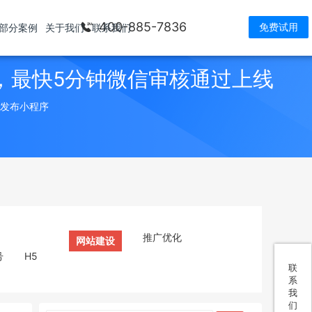
400-885-7836
免费试用
部分案例
关于我们
联系我们
，最快5分钟微信审核通过上线
> 发布小程序
推广优化
网站建设
号
H5
联
系
我
们