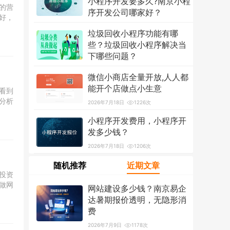
小程序开发要多久?南京小程
的营
序开发公司哪家好？
好，
2026年7月18日
1318次
垃圾回收小程序功能有哪
些？垃圾回收小程序解决当
下哪些问题？
2026年7月18日
1214次
微信小商店全量开放,人人都
能开个店做点小生意
看到
分析
2026年7月18日
1226次
小程序开发费用，小程序开
发多少钱？
2026年7月18日
1206次
随机推荐
近期文章
投资
做网
网站建设多少钱？南京易企
达暑期报价透明，无隐形消
费
2026年7月9日
1178次