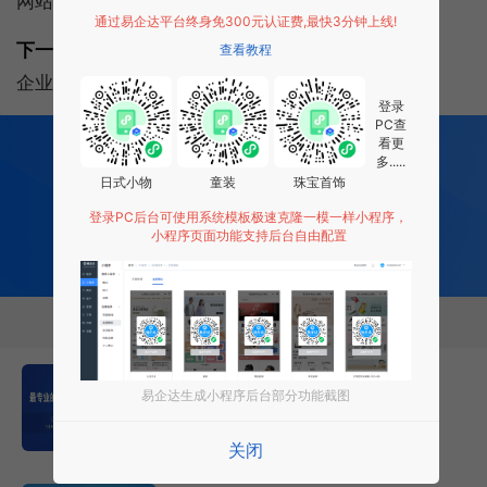
网站不收录的10个原因分析
通过易企达平台终身免300元认证费,最快3分钟上线!
下一篇:
查看教程
企业为什么要做手机网站?手机网站的5个优势
登录
PC查
200
多项功能全部免费开发
看更
多.....
全行业场景 适用
日式小物
童装
珠宝首饰
0 成本 0 门槛 一键生成
让每个商家都拥有适合自己的小程序
登录PC后台可使用系统模板极速克隆一模一样小程序，
小程序页面功能支持后台自由配置
免费试用小程序
相关推荐
易企达网站建设优势
易企达生成小程序后台部分功能截图
2026年7月18日
13883次
关闭