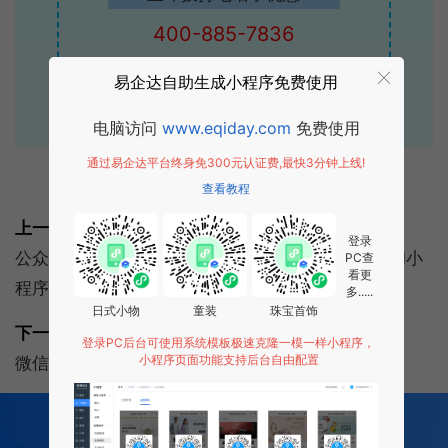
400-885-7836
易企达自助生成小程序免费使用
点击获取报价
电脑访问
www.eqiday.com
免费使用
通过易企达平台终身免300元认证费,最快3分钟上线!
查看教程
标签:
微信公众号
上一篇:
登录
公众号商城和小程序商城有什么区别？公众号商城和小
PC查
看更
程序商城6大区别
多.....
日式小物
童装
珠宝首饰
下一篇:
登录PC后台可使用系统模板极速克隆一模一样小程序，
小程序页面功能支持后台自由配置
微信公众号运营:本地微信公众号运营如何吸粉？
200
多项功能全部免费开发
全行业场景 适用