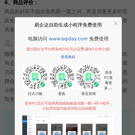
6、商品评价：
商品的好坏不能全靠商家一面之词，而是需要更多听取
其他消费者的意见，所以相应的商品评价功能也是需要
易企达自助生成小程序免费使用
具备的。
电脑访问
www.eqiday.com
免费使用
三、拼团
小程序开发
找谁好？
通过易企达平台终身免300元认证费,最快3分钟上线!
随着时代的变化，传统销售方式的竞争明显不足，因此
查看教程
有必要也去开发一款适合自己的拼团小程序。企业的成
功在于选择正确的方法，软件项目是否成功在于是否选
登录
PC查
择合适的开发公司。易企达是一家能够为您提供专属的
看更
多.....
小程序定制开发服务的软件开发公司，发送您的需求获
日式小物
童装
珠宝首饰
取专属的小程序开发解决方案吧~
登录PC后台可使用系统模板极速克隆一模一样小程序，
小程序页面功能支持后台自由配置
易企达10年行业沉淀！
专业小程序、公众号H5 APP等软件开发