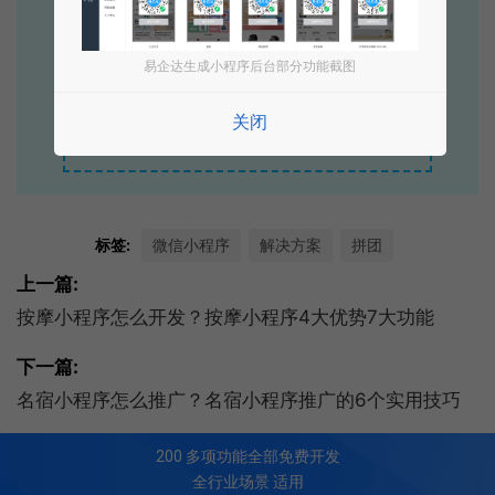
立即拨打电话享优惠
400-885-7836
易企达生成小程序后台部分功能截图
关闭
点击获取报价
标签:
微信小程序
解决方案
拼团
上一篇:
按摩小程序怎么开发？按摩小程序4大优势7大功能
下一篇:
名宿小程序怎么推广？名宿小程序推广的6个实用技巧
200
多项功能全部免费开发
全行业场景 适用