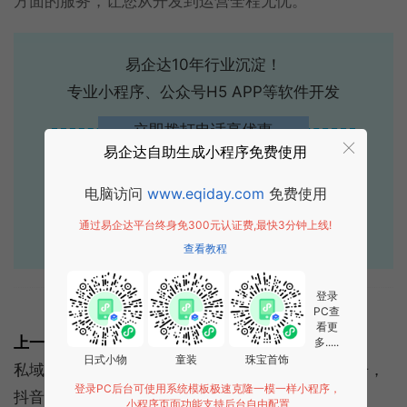
方面的服务，让您从开发到运营全程无忧。
易企达10年行业沉淀！
专业小程序、公众号H5 APP等软件开发
立即拨打电话享优惠
易企达自助生成小程序免费使用
400-885-7836
电脑访问
www.eqiday.com
免费使用
点击获取报价
通过易企达平台终身免300元认证费,最快3分钟上线!
查看教程
登录
标签:
常见问题
开发费用
PC查
看更
上一篇:
多.....
日式小物
童装
珠宝首饰
私域流量是什么？微信公众号，微信个人号，头条号，
登录PC后台可使用系统模板极速克隆一模一样小程序，
抖音号….
小程序页面功能支持后台自由配置