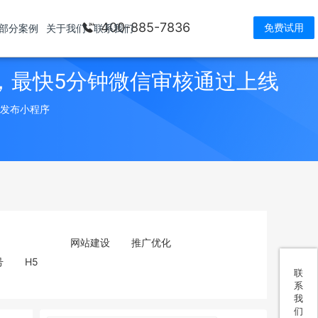
400-885-7836
免费试用
部分案例
关于我们
联系我们
，最快5分钟微信审核通过上线
> 发布小程序
网站建设
推广优化
号
H5
联
系
我
们