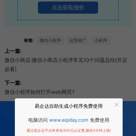
点击获取报价
标签:
微信小程序
运营推广
小程序
上一篇:
微信小商店:微信小商店小程序常见10个问题总结(开店
必看)
下一篇:
微信小程序如何打开web网页?
易企达自助生成小程序免费使用
200
多项功能全部免费开发
全行业场景 适用
电脑访问
www.eqiday.com
免费使用
0 成本 0 门槛 一键生成
让每个商家都拥有适合自己的小程序
通过易企达平台终身免300元认证费,最快3分钟上线!