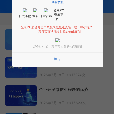
查看教程
免费试用小程序
登录PC
查看更
日式小物
童装
珠宝首饰
多.....
相关推荐
登录PC后台可使用系统模板极速克隆一模一样小程序，
小程序页面功能支持后台自由配置
H5跳转到微信小程序的三种方式
易企达生成小程序后台部分功能截图
2026年7月18日
10682次
关闭
微信小程序开发的推广方式
2026年7月18日
17074次
企业开发微信小程序的优势
2026年7月18日
15623次