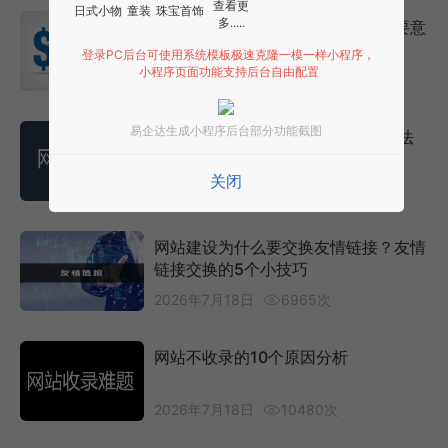
查看更
日式小物
童装
珠宝首饰
多.....
网站抓取频率对网站优化有什么重要意
义？
登录PC后台可使用系统模板极速克隆一模一样小程序，
小程序页面功能支持后台自由配置
2026年7月18日
7910次
易企达生成小程序后台部分功能截图
网站被降权的3个原因和5个处理方法
关闭
2026年7月18日
8220次
网站建设为什么要交换友情链接？友情
链接交换的5个小技巧
2026年7月18日
6965次
网站不收录的10个原因分析
2026年7月18日
10480次