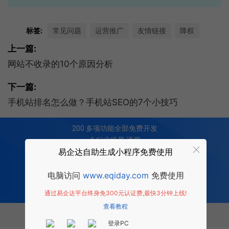
标签:
常见问题
运营推广
友情链接
降权
上一篇:
网站不收录的10个原因分析
下一篇:
手机站排名怎么做？手机站SEO的7个小技巧
200
多项功能全部免费开发
全行业场景 适用
易企达自助生成小程序免费使用
0 成本 0 门槛 一键生成
让每个商家都拥有适合自己的小程序
电脑访问
www.eqiday.com
免费使用
免费试用小程序
通过易企达平台终身免300元认证费,最快3分钟上线!
查看教程
相关推荐
登录PC