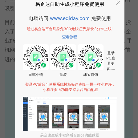
易企达自助生成小程序免费使用
吸引力。
电脑访问
www.eqiday.com
免费使用
目前，不少企业已经意识到pc端网站建设的重要性，投
通过易企达平台终身免300元认证费,最快3分钟上线!
入了自己的精力pc在终端网站的建设中，没有那么多企
查看教程
业能够意识到移动端
H5
网站的重要性。因此，目前，手
机网站建设的成本相对较低。如果你能成为一个敢于前
登录
PC查
进的先驱者，这可能会给你的企业带来巨大的机会。
看更
多.....
日式小物
童装
珠宝首饰
易企达10年行业沉淀！
登录PC后台可使用系统模板极速克隆一模一样小程序，
专业小程序、公众号H5 APP等软件开发
小程序页面功能支持后台自由配置
立即拨打电话享优惠
400-885-7836
点击获取报价
易企达生成小程序后台部分功能截图