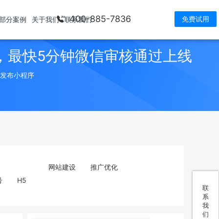
400-885-7836
免费试用
部分案例
关于我们
联系我们
，最快5分钟微信审核通过上线
> 发布小程序
网站建设
推广优化
号
H5
联
系
我
们