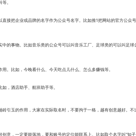
科等。
以直接把企业或品牌的名字作为公众号名字。比如推1把网站的官方公众
实中的事物。比如音乐类的公众号可以叫音乐工厂、足球类的可以叫足球
作用。比如，今晚看什么、今天吃点儿什么、怎么多赚钱等。
比如，酒店助手、航班助手等。
抛砖引玉的作用，大家在实际取名时，不要拘于一格，越有创意越好。不
何创意，一定要能落地，要和账号的定位能联系上。比如取个名字叫“知子