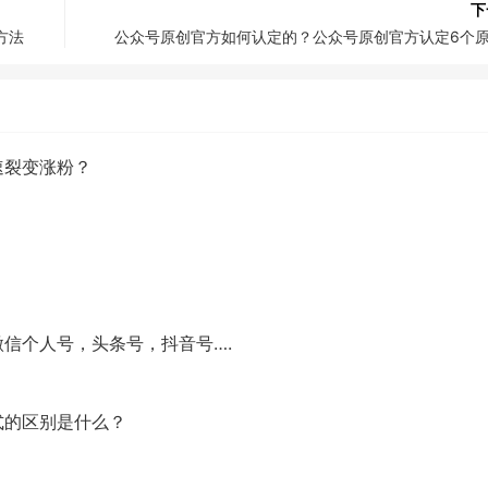
下
方法
公众号原创官方如何认定的？公众号原创官方认定6个
速裂变涨粉？
信个人号，头条号，抖音号….
式的区别是什么？