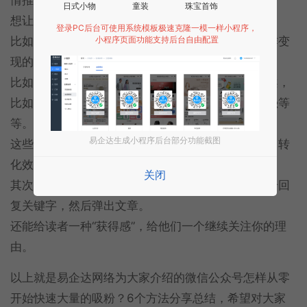
日式小物
童装
珠宝首饰
想让互推的效果最大化，也有一些小窍门。
登录PC后台可使用系统模板极速克隆一模一样小程序，
比如文案吸引人，比如你是写作号，就要放那些写作变
小程序页面功能支持后台自由配置
现的文案。
比如你是情感号，就要放一些大家比较感兴趣的文案，
比如如何经营亲密关系，如何让你的吸引力越来越强等
等。
易企达生成小程序后台部分功能截图
这些是每个人都关心的话题，能够覆盖到所有读者，转
化效果自然更好。
关闭
其次，想让大家关注你，最好引导读者去你的公众号回
复关键字，然后弹出文章。
还能给读者一种“获得感”，给他们一个继续关注你的理
由。
以上就是易企达网络为大家介绍的微信公众号怎样从零
开始快速大量的吸粉？6个方法分享总结，希望对大家