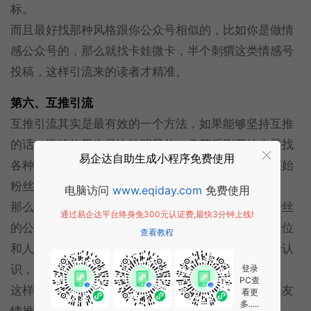
标。
而且最好找那种风格跟你公众号相似的，比如你是做情
感公众号的，那么就找卡娃微卡，半个刺猬这类情感号
投稿，这样引流来的读者才精准。
第六、互推引流
互推引流其实是最有效的一个方法，如果能够坚持互推
的话，涨粉效果也是比较明显的，像苏乐刚开始也是找
易企达自助生成小程序免费使用
各种定位相似的公众号互推，慢慢地才有了现在的原始
粉丝。
电脑访问
www.eqiday.com
免费使用
那么互推是什么呢？简单来说，就是你有一个一万粉丝
通过易企达平台终身免300元认证费,最快3分钟上线!
的公众号，我有一个一万二粉丝的公众号，我们的定位
查看教程
和人气差不多，在彼此的公众号互相推荐对方给读者认
识，从彼此的公众号导流。
登录
PC查
这样做的好处是粉丝比较接近，转化效果好，而且是友
看更
多.....
情推荐，粉丝比较信任号主推荐的朋友。