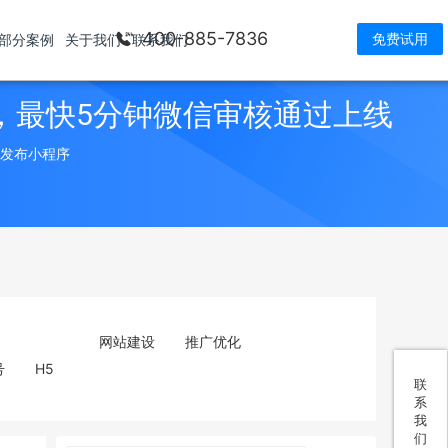
400-885-7836
免费试用
部分案例
关于我们
联系我们
，最快5分钟微信审核通过上线
> 发布小程序
网站建设
推广优化
号
H5
联
系
我
们