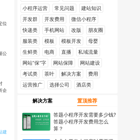
小程序运营
常见问题
建站知识
开发群
开发费用
微信小程序
定位
快递类
手机网站
改版
朋友圈
服装类
模板
模板开发
母婴
生鲜类
电商
直播
私域流量
据公
网站”保“字
网站保障
网站建设
考试类
茶叶
解决方案
费用
对
运营推广
选择公司
酒店类
析企
解决方案
置顶推荐
答题小程序开发需要多少钱?
答题小程序开发费用怎么
算？
站建
2026年7月18日
1213次