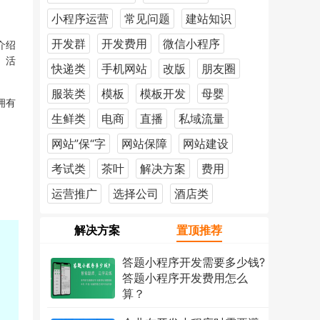
小程序运营
常见问题
建站知识
开发群
开发费用
微信小程序
介绍
、活
快递类
手机网站
改版
朋友圈
服装类
模板
模板开发
母婴
拥有
生鲜类
电商
直播
私域流量
网站”保“字
网站保障
网站建设
考试类
茶叶
解决方案
费用
运营推广
选择公司
酒店类
解决方案
置顶推荐
答题小程序开发需要多少钱?
答题小程序开发费用怎么
算？
2026年7月18日
1224次