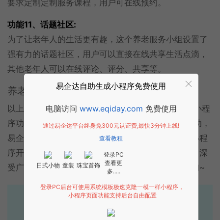
要求定制定制服务课程，用户可在线预约。
功能11、话题社区:
为了让老年人的生活更有趣，这个养老服务小组设置了
强有力的话题社区，用户可以直接在线共享生活点滴，
其他老年人可以在线评论、评分、共享等。
易企达自助生成小程序免费使用
养老小程序开发不知道找谁好？
以上就是易企达网络为大家介绍的养老小程序:养老小程
电脑访问
www.eqiday.com
免费使用
序功能,养老小程序解决方案总结，希望对大家有帮助，
通过易企达平台终身免300元认证费,最快3分钟上线!
易企达网络专业的互联网服务商，拥有经验成熟的小程
查看教程
序开发技术团队，能够根据客户需求进行定制开发，深
登录PC
查看更
日式小物
童装
珠宝首饰
受广大客户的信赖与喜爱，敬请加微信或者来电咨询~
多.....
登录PC后台可使用系统模板极速克隆一模一样小程序，
小程序页面功能支持后台自由配置
易企达10年行业沉淀！
专业小程序、公众号H5 APP等软件开发