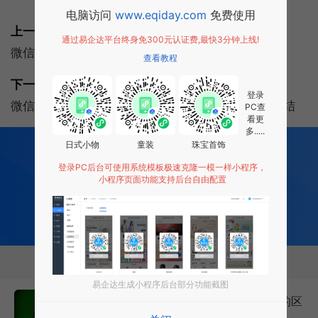
标签:
公众号
常见问题
电脑访问
www.eqiday.com
免费使用
上一篇:
通过易企达平台终身免300元认证费,最快3分钟上线!
微信公众号：应该如何去做一个公众号？4要点分享
查看教程
下一篇:
登录
微信公众号搜索排名的影响因素有哪些？8大因素总结
PC查
看更
多.....
200
多项功能全部免费开发
日式小物
童装
珠宝首饰
全行业场景 适用
登录PC后台可使用系统模板极速克隆一模一样小程序，
0 成本 0 门槛 一键生成
小程序页面功能支持后台自由配置
让每个商家都拥有适合自己的小程序
免费试用小程序
相关推荐
易企达生成小程序后台部分功能截图
微信公众平台编辑和开发两种模式的区
别是什么？