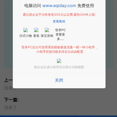
电脑访问
www.eqiday.com
免费使用
易企达10年行业沉淀！
通过易企达平台终身免300元认证费,最快3分钟上线!
专业小程序、公众号H5 APP等软件开发
查看教程
立即拨打电话享优惠
登录PC
查看更
日式小物
童装
珠宝首饰
400-885-7836
多.....
登录PC后台可使用系统模板极速克隆一模一样小程序，
点击获取报价
小程序页面功能支持后台自由配置
易企达生成小程序后台部分功能截图
关闭
上一篇:
没有了
下一篇:
没有了