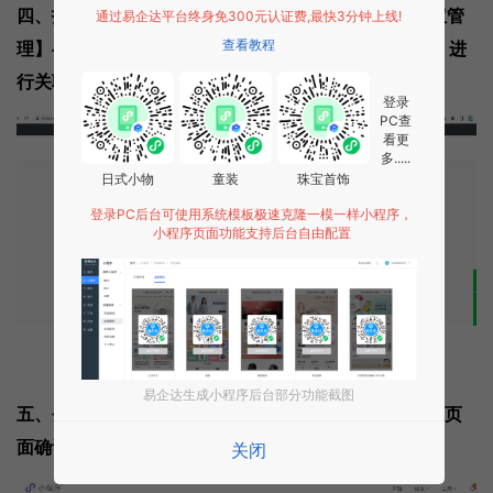
四、打开微信支付商户号的【产品中心】-【APPID授权管
通过易企达平台终身免300元认证费,最快3分钟上线!
理】-【关联更多APPID】，填写当前小程序的APPID，进
查看教程
行关联。
登录
PC查
看更
多.....
日式小物
童装
珠宝首饰
登录PC后台可使用系统模板极速克隆一模一样小程序，
小程序页面功能支持后台自由配置
易企达生成小程序后台部分功能截图
五、登录
微信小程序
公众平台，【功能】-【微信支付】页
面确认微信支付关联
关闭