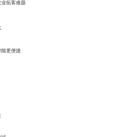
饮业拓客难题
化
智能更便捷
处