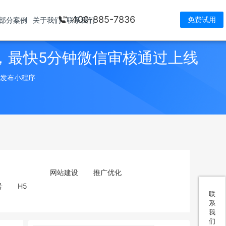
400-885-7836
免费试用
部分案例
关于我们
联系我们
，最快5分钟微信审核通过上线
> 发布小程序
网站建设
推广优化
号
H5
联
系
我
们