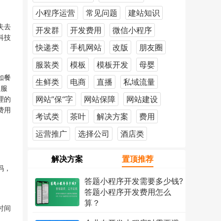
小程序运营
常见问题
建站知识
失去
开发群
开发费用
微信小程序
科技
快递类
手机网站
改版
朋友圈
服装类
模板
模板开发
母婴
如餐
生鲜类
电商
直播
私域流量
，服
网站”保“字
网站保障
网站建设
理的
费用
考试类
茶叶
解决方案
费用
运营推广
选择公司
酒店类
解决方案
置顶推荐
码，
答题小程序开发需要多少钱?
答题小程序开发费用怎么
算？
时间
2026年7月18日
1216次