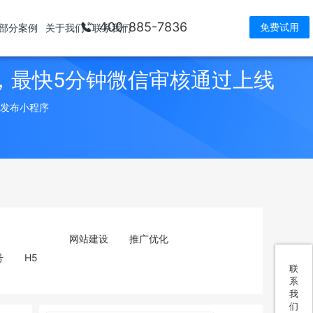
400-885-7836
免费试用
部分案例
关于我们
联系我们
，最快5分钟微信审核通过上线
> 发布小程序
网站建设
推广优化
号
H5
联
系
我
们