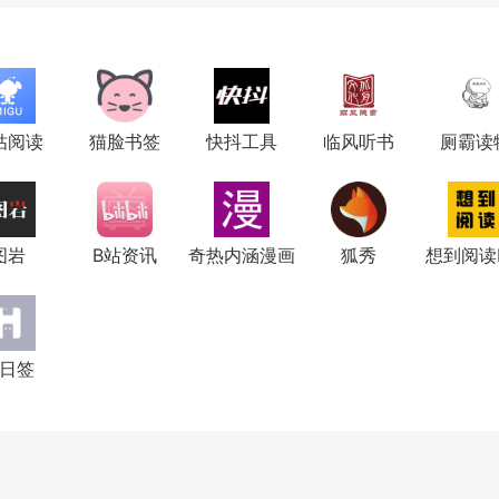
咕阅读
猫脸书签
快抖工具
临风听书
厕霸读
图岩
B站资讯
奇热内涵漫画
狐秀
想到阅读P
i日签