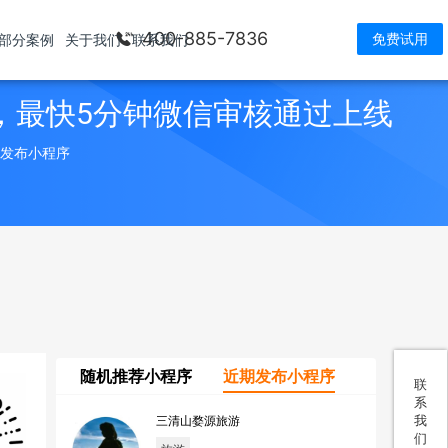
400-885-7836
免费试用
部分案例
关于我们
联系我们
，最快5分钟微信审核通过上线
> 发布小程序
随机推荐小程序
近期发布小程序
联
系
我
三清山婺源旅游
们