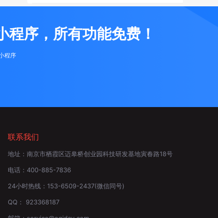
小程序，所有功能免费！
布小程序
联系我们
地址：
南京市栖霞区迈皋桥创业园科技研发基地寅春路18号
电话：
400-885-7836
24小时热线：
153-6509-2437
(微信同号)
QQ：
923368187
邮箱：
service@eqiday.com