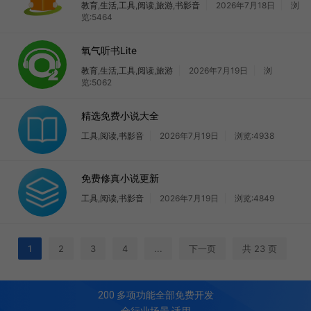
教育
,
生活
,
工具
,
阅读
,
旅游
,
书影音
2026年7月18日
浏
览:5464
氧气听书Lite
教育
,
生活
,
工具
,
阅读
,
旅游
2026年7月19日
浏
览:5062
精选免费小说大全
工具
,
阅读
,
书影音
2026年7月19日
浏览:4938
免费修真小说更新
工具
,
阅读
,
书影音
2026年7月19日
浏览:4849
1
2
3
4
...
下一页
共 23 页
200
多项功能全部免费开发