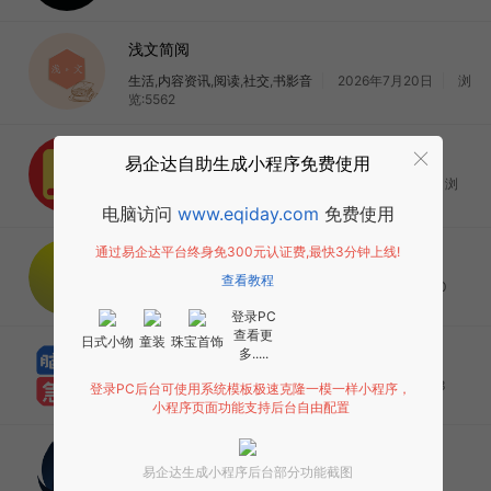
浅文简阅
生活
,
内容资讯
,
阅读
,
社交
,
书影音
2026年7月20日
浏
览:5562
口袋法典大全
易企达自助生成小程序免费使用
生活
,
内容资讯
,
工具
,
阅读
,
政务
2026年7月23日
浏
览:5593
电脑访问
www.eqiday.com
免费使用
通过易企达平台终身免300元认证费,最快3分钟上线!
RSS悦
查看教程
内容资讯
,
工具
,
阅读
2026年7月19日
浏览:4600
登录PC
查看更
日式小物
童装
珠宝首饰
脑筋急转弯题目大全
多.....
内容资讯
,
工具
,
阅读
2026年7月19日
浏览:5073
登录PC后台可使用系统模板极速克隆一模一样小程序，
小程序页面功能支持后台自由配置
浅阅
易企达生成小程序后台部分功能截图
教育
,
生活
,
内容资讯
,
阅读
2026年7月19日
浏