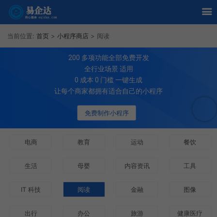
当前位置:
首页
>
小程序商店
>
阅读
200
多项功能全部免费开发
全行业场景 适用
0 成本 0 门槛 一键生成
让每个商家都拥有适合自己的小程序
免费制作小程序
电商
教育
运动
餐饮
生活
母婴
内容资讯
工具
IT 科技
阅读
金融
图像
出行
办公
旅游
健康医疗