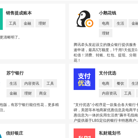
销售提成账本
小鹅花钱
工具
金融
理财
电商
生活
金
理财
更清晰明了。
腾讯牵头发起设立的微众银行提供服务
速申请，最高5万额度，1千用1天低至0
松借！消费、转账、红包、提现、分期
花！
苏宁银行
支付优选
生活
内容资讯
工具
电商
餐饮
生
金融
理财
商业
内容资讯
工具
包版，有苏宁银行能任性花，更多精
“支付优选”小程序是一款集合各大银行
注。
碑，美团等本地商家优惠信息及电商平
惠信息为一体的实用生活类“薅羊毛指南”
户提供基于LBS定位的银行卡特惠商户..
信好银庄
私财规划书