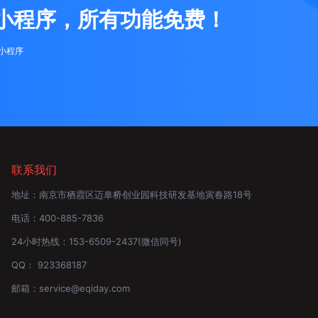
小程序，所有功能免费！
布小程序
联系我们
地址：
南京市栖霞区迈皋桥创业园科技研发基地寅春路18号
电话：
400-885-7836
24小时热线：
153-6509-2437
(微信同号)
QQ：
923368187
邮箱：
service@eqiday.com