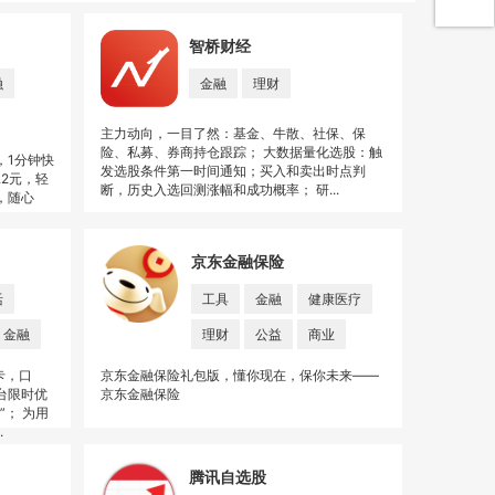
智桥财经
融
金融
理财
主力动向，一目了然：基金、牛散、社保、保
险、私募、券商持仓跟踪； 大数据量化选股：触
，1分钟快
发选股条件第一时间通知；买入和卖出时点判
.2元，轻
断，历史入选回测涨幅和成功概率； 研...
，随心
京东金融保险
活
工具
金融
健康医疗
金融
理财
公益
商业
卡，口
京东金融保险礼包版，懂你现在，保你未来——
台限时优
京东金融保险
； 为用
.
腾讯自选股