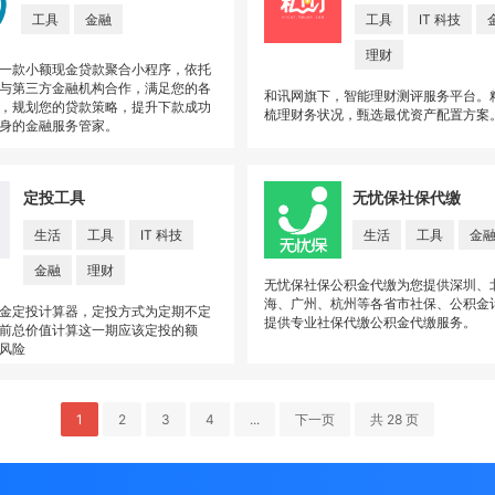
工具
金融
工具
IT 科技
理财
一款小额现金贷款聚合小程序，依托
与第三方金融机构合作，满足您的各
和讯网旗下，智能理财测评服务平台。
，规划您的贷款策略，提升下款成功
梳理财务状况，甄选最优资产配置方案
身的金融服务管家。
定投工具
无忧保社保代缴
生活
工具
IT 科技
生活
工具
金
金融
理财
无忧保社保公积金代缴为您提供深圳、
海、广州、杭州等各省市社保、公积金
金定投计算器，定投方式为定期不定
提供专业社保代缴公积金代缴服务。
前总价值计算这一期应该定投的额
风险
1
2
3
4
...
下一页
共 28 页