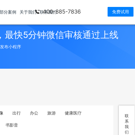
400-885-7836
免费试用
部分案例
关于我们
联系我们
，最快5分钟微信审核通过上线
> 发布小程序
像
出行
办公
旅游
健康医疗
联
系
书影音
我
们