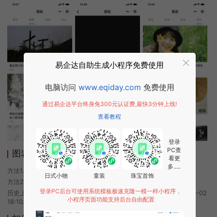
易企达自助生成小程序免费使用
电脑访问
www.eqiday.com
免费使用
通过易企达平台终身免300元认证费,最快3分钟上线!
查看教程
登录
PC查
图岩小程序使用方法
看更
多.....
方法1. 使用微信扫描本页面上方二维码进入图岩的小程序
日式小物
童装
珠宝首饰
方法2. 在微信中搜索“图岩”即可进入小程序
登录PC后台可使用系统模板极速克隆一模一样小程序，
历史上的今时小程序由图岩团队开发，易企达小程序商店于2020-10-02
小程序页面功能支持后台自由配置
18:10发布