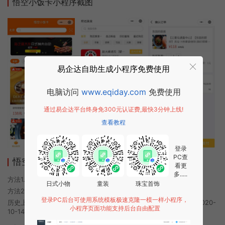
悟空小饭卡小程序截图
易企达自助生成小程序免费使用
电脑访问
www.eqiday.com
免费使用
通过易企达平台终身免300元认证费,最快3分钟上线!
查看教程
登录
PC查
悟空小饭卡小程序使用方法
看更
多.....
方法1. 使用微信扫描本页面上方二维码进入悟空小饭卡的小程序
日式小物
童装
珠宝首饰
方法2. 在微信中搜索“悟空小饭卡”即可进入小程序
登录PC后台可使用系统模板极速克隆一模一样小程序，
历史上的今时小程序由悟空小饭卡团队开发，易企达小程序商店于2020-
小程序页面功能支持后台自由配置
10-14 17:43发布