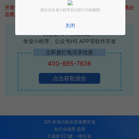
开发一款类似同程生活的小程序不难，只需要咨询本站易企
易企达生成小程序后台部分功能截图
达客服即可为您定制开发，免费提供报价。
关闭
易企达10年行业沉淀！
专业小程序、公众号H5 APP等软件开发
立即拨打电话享优惠
400-885-7836
点击获取报价
200
多项功能全部免费开发
全行业场景 适用
0 成本 0 门槛 一键生成