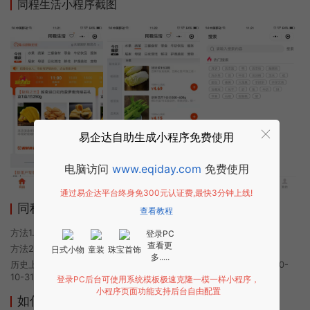
同程生活小程序截图
易企达自助生成小程序免费使用
电脑访问
www.eqiday.com
免费使用
通过易企达平台终身免300元认证费,最快3分钟上线!
同程生活小程序使用方法
查看教程
方法1. 使用微信扫描本页面上方二维码进入同程生活的小程序
登录PC
查看更
方法2. 在微信中搜索“同程生活”即可进入小程序
日式小物
童装
珠宝首饰
多.....
历史上的今时小程序由同程生活团队开发，易企达小程序商店于2020-
10-31 08:02发布
登录PC后台可使用系统模板极速克隆一模一样小程序，
小程序页面功能支持后台自由配置
如何开发类似同程生活的小程序