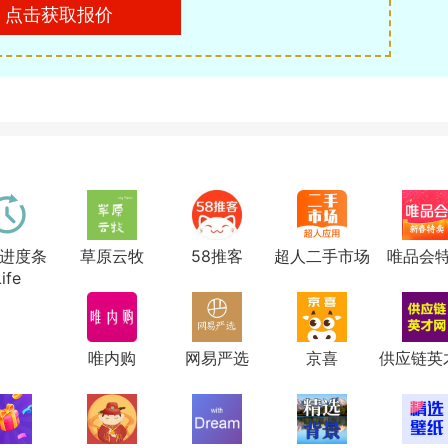
点击获取报价
进度条
草原云牧
58推客
超人二手市场
唯品会
ife
唯内购
网易严选
京喜
供应链英