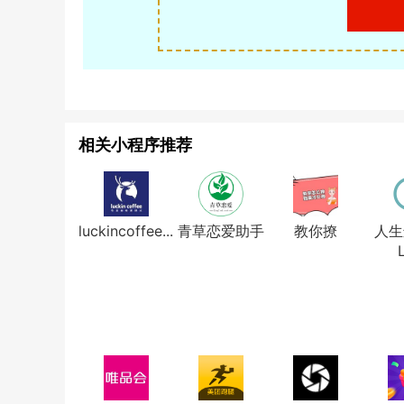
相关小程序推荐
luckincoffee...
青草恋爱助手
教你撩
人生
L