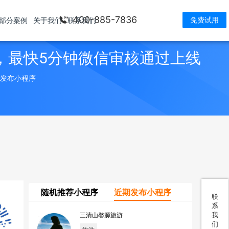
400-885-7836
免费试用
部分案例
关于我们
联系我们
，最快5分钟微信审核通过上线
> 发布小程序
随机推荐小程序
近期发布小程序
联
系
我
三清山婺源旅游
们