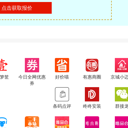
点击获取报价
箩筐
今日全网优惠
好价喵
有惠商圈
京城小
券
条码点评
咚咚安装
群接