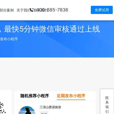
400-885-7836
免费试用
部分案例
关于我们
联系我们
，最快5分钟微信审核通过上线
> 发布小程序
随机推荐小程序
近期发布小程序
联
系
我
三清山婺源旅游
们