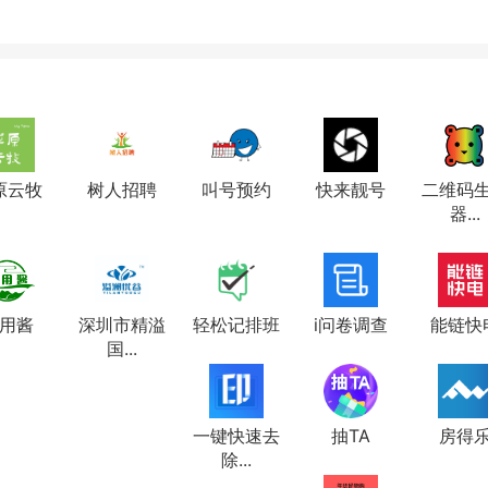
原云牧
树人招聘
叫号预约
快来靓号
二维码
器...
用酱
深圳市精溢
轻松记排班
i问卷调查
能链快
国...
一键快速去
抽TA
房得
除...