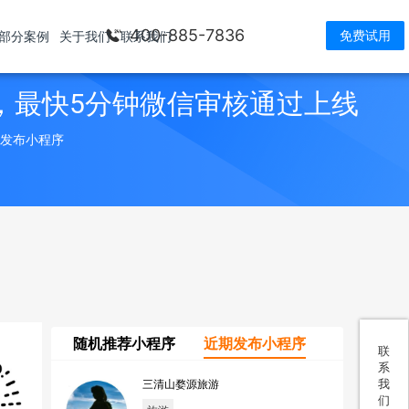
400-885-7836
免费试用
部分案例
关于我们
联系我们
，最快5分钟微信审核通过上线
> 发布小程序
随机推荐小程序
近期发布小程序
联
系
我
三清山婺源旅游
们