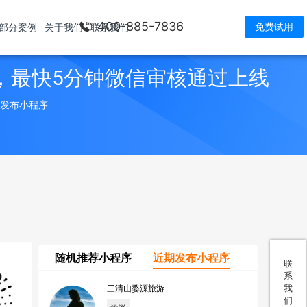
400-885-7836
免费试用
部分案例
关于我们
联系我们
，最快5分钟微信审核通过上线
> 发布小程序
随机推荐小程序
近期发布小程序
联
系
我
三清山婺源旅游
们