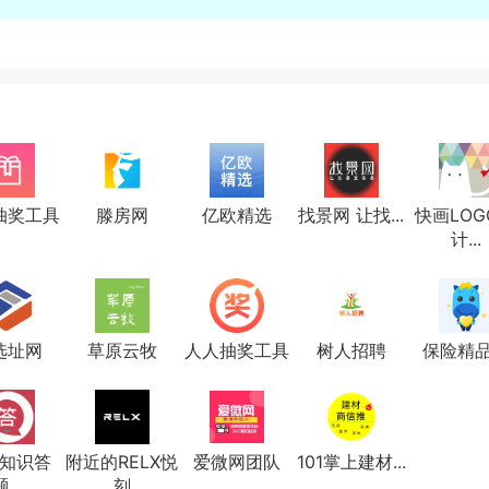
抽奖工具
滕房网
亿欧精选
找景网 让找...
快画LOG
计...
选址网
草原云牧
人人抽奖工具
树人招聘
保险精
知识答
附近的RELX悦
爱微网团队
101掌上建材...
...
刻