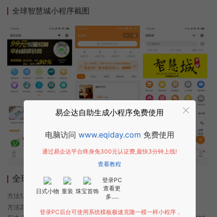
全球智慧城小程序截图
易企达自助生成小程序免费使用
电脑访问
www.eqiday.com
免费使用
通过易企达平台终身免300元认证费,最快3分钟上线!
查看教程
全球智慧城小程序使用方法
登录PC
查看更
日式小物
童装
珠宝首饰
方法1. 使用微信扫描本页面上方二维码进入全球智慧城的小程序
多.....
方法2. 在微信中搜索“全球智慧城”即可进入小程序
登录PC后台可使用系统模板极速克隆一模一样小程序，