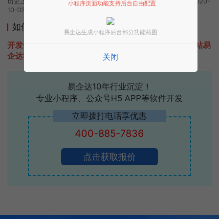
历史上的今时小程序由全球智慧城团队开发，易企达小程序商店于2020-
小程序页面功能支持后台自由配置
10-02 17:29发布
如何开发类似全球智慧城的小程序
易企达生成小程序后台部分功能截图
开发一款类似全球智慧城的小程序不难，只需要咨询本站易
企达客服即可为您定制开发，免费提供报价。
关闭
易企达10年行业沉淀！
专业小程序、公众号H5 APP等软件开发
立即拨打电话享优惠
400-885-7836
点击获取报价