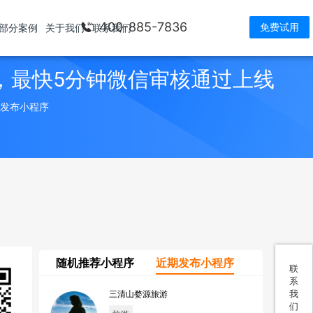
400-885-7836
免费试用
部分案例
关于我们
联系我们
，最快5分钟微信审核通过上线
> 发布小程序
随机推荐小程序
近期发布小程序
联
系
我
三清山婺源旅游
们