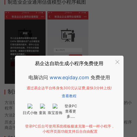
制造业企业通用估值模型小程序截图
易企达自助生成小程序免费使用
电脑访问
www.eqiday.com
免费使用
通过易企达平台终身免300元认证费,最快3分钟上线!
制造业企业通用估值模型小程序使用方法
查看教程
方法1. 使用微信扫描本页面上方二维码进入制造业企业通用估值模型的小
登录PC
程序
查看更
日式小物
童装
珠宝首饰
方法2. 在微信中搜索“制造业企业通用估值模型”即可进入小程序
多.....
历史上的今时小程序由制造业企业通用估值模型团队开发，易企达小程序
登录PC后台可使用系统模板极速克隆一模一样小程序，
商店于2020-10-16 07:57发布
小程序页面功能支持后台自由配置