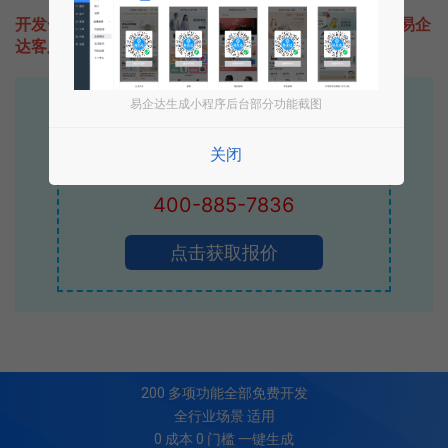
开发一款类似点餐食客的小程序不难，只需要咨询本站易企
达客服即可为您定制开发，免费提供报价。
易企达生成小程序后台部分功能截图
易企达10年行业沉淀！
专业小程序、公众号H5 APP等软件开发
关闭
立即拨打电话享优惠
400-885-7836
点击获取报价
200
多项功能全部免费开发
全行业场景 适用
0 成本 0 门槛 一键生成