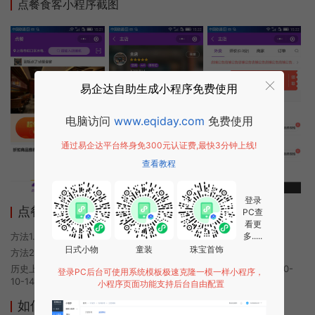
点餐食客小程序截图
易企达自助生成小程序免费使用
电脑访问
www.eqiday.com
免费使用
通过易企达平台终身免300元认证费,最快3分钟上线!
查看教程
登录
点餐食客小程序使用方法
PC查
看更
方法1. 使用微信扫描本页面上方二维码进入点餐食客的小程序
多.....
日式小物
童装
珠宝首饰
方法2. 在微信中搜索“点餐食客”即可进入小程序
历史上的今时小程序由点餐食客团队开发，易企达小程序商店于2020-
登录PC后台可使用系统模板极速克隆一模一样小程序，
10-14 17:56发布
小程序页面功能支持后台自由配置
如何开发类似点餐食客的小程序