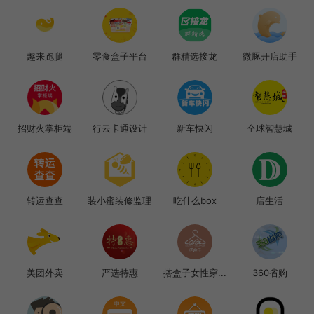
趣来跑腿
零食盒子平台
群精选接龙
微豚开店助手
招财火掌柜端
行云卡通设计
新车快闪
全球智慧城
转运查查
装小蜜装修监理
吃什么box
店生活
美团外卖
严选特惠
搭盒子女性穿...
360省购