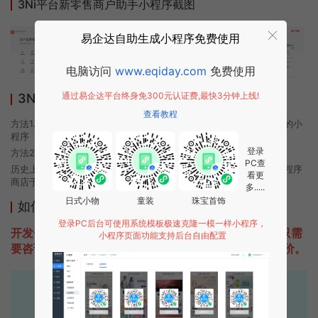
3Ni平台新零售商户助手小程序截图
易企达自助生成小程序免费使用
电脑访问
www.eqiday.com
免费使用
通过易企达平台终身免300元认证费,最快3分钟上线!
3Ni平台新零售商户助手小程序使用方法
查看教程
方法1. 使用微信扫描本页面上方二维码进入3Ni平台新零售商户助手的小
程序
登录
方法2. 在微信中搜索“3Ni平台新零售商户助手”即可进入小程序
PC查
历史上的今时小程序由3Ni平台新零售商户助手团队开发，易企达小程序
看更
商店于2020-10-14 17:56发布
多.....
日式小物
童装
珠宝首饰
如何开发类似3Ni平台新零售商户助手的小程序
登录PC后台可使用系统模板极速克隆一模一样小程序，
开发一款类似3Ni平台新零售商户助手的小程序不难，只需
小程序页面功能支持后台自由配置
要咨询本站易企达客服即可为您定制开发，免费提供报价。
易企达10年行业沉淀！
专业小程序、公众号H5 APP等软件开发