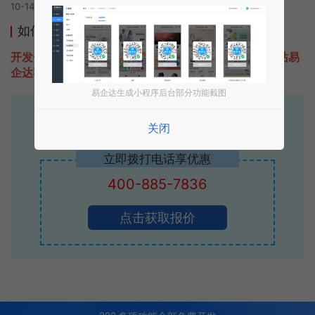
10-14 14:57发布
如何开发类似股票灯塔+的小程序
开发一款类似股票灯塔+的小程序不难，只需要咨询本站易
企达客服即可为您定制开发，免费提供报价。
易企达生成小程序后台部分功能截图
易企达10年行业沉淀！
关闭
专业小程序、公众号H5 APP等软件开发
立即拨打电话享优惠
400-885-7836
点击获取报价