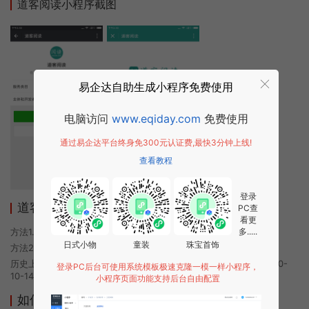
道客阅读小程序截图
易企达自助生成小程序免费使用
电脑访问
www.eqiday.com
免费使用
通过易企达平台终身免300元认证费,最快3分钟上线!
查看教程
登录
道客阅读小程序使用方法
PC查
看更
方法1. 使用微信扫描本页面上方二维码进入道客阅读的小程序
多.....
日式小物
童装
珠宝首饰
方法2. 在微信中搜索“道客阅读”即可进入小程序
历史上的今时小程序由道客阅读团队开发，易企达小程序商店于2020-
登录PC后台可使用系统模板极速克隆一模一样小程序，
10-14 14:57发布
小程序页面功能支持后台自由配置
如何开发类似道客阅读的小程序