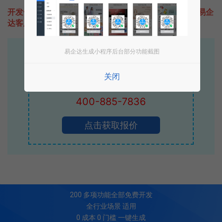
开发一款类似道客阅读的小程序不难，只需要咨询本站易企
达客服即可为您定制开发，免费提供报价。
易企达生成小程序后台部分功能截图
易企达10年行业沉淀！
专业小程序、公众号H5 APP等软件开发
关闭
立即拨打电话享优惠
400-885-7836
点击获取报价
200
多项功能全部免费开发
全行业场景 适用
0 成本 0 门槛 一键生成