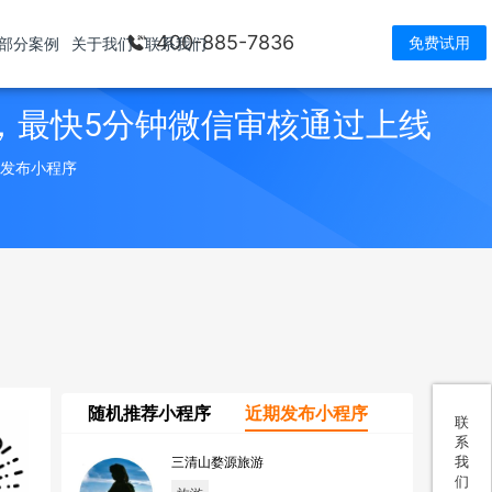
400-885-7836
免费试用
部分案例
关于我们
联系我们
，最快5分钟微信审核通过上线
> 发布小程序
随机推荐小程序
近期发布小程序
联
系
我
三清山婺源旅游
们