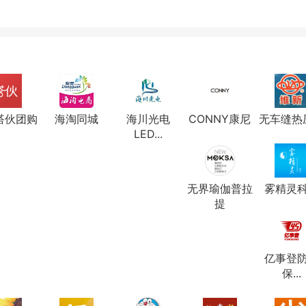
搭伙团购
海淘同城
海川光电
CONNY康尼
无车缝热
LED...
无界瑜伽普拉
雾精灵
提
亿事登
保...