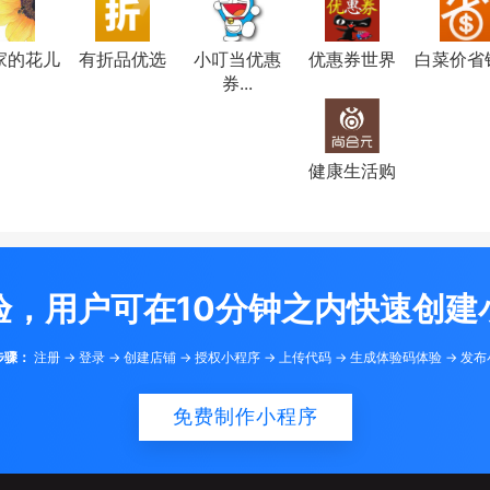
家的花儿
有折品优选
小叮当优惠
优惠券世界
白菜价省
券...
健康生活购
验，用户可在10分钟之内快速创建
步骤：
注册 -> 登录 -> 创建店铺 -> 授权小程序 -> 上传代码 -> 生成体验码体验 -> 发
免费制作小程序