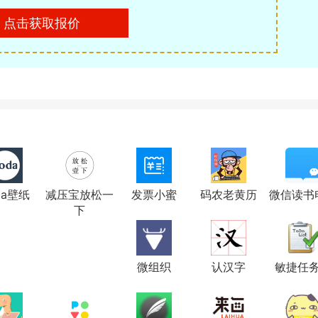
点击获取报价
da壁纸
减压宝放松一
发票小蜜
码农老黄历
微信读书
下
微组织
认汉字
敏捷任