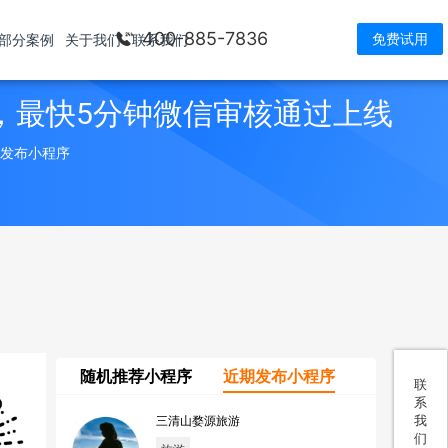
400-885-7836
免费试用
部分案例
关于我们
联系我们
，最快5分钟微信审核通过上线
> 发布小程序
随机推荐小程序
近期发布小程序
联
系
我
三清山婺源旅游
们