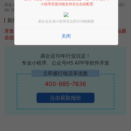
小程序页面功能支持后台自由配置
历史上的今时小程序由互动微习惯团队开发，易企达小程序商店于2022-
05-15 08:37发布
如何开发类似互动微习惯的小程序
易企达生成小程序后台部分功能截图
开发一款类似互动微习惯的小程序不难，只需要咨询本站易
关闭
企达客服即可为您定制开发，免费提供报价。
易企达10年行业沉淀！
专业小程序、公众号H5 APP等软件开发
立即拨打电话享优惠
400-885-7836
点击获取报价