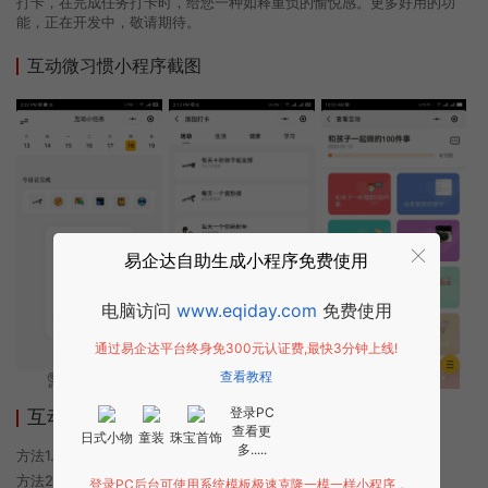
打卡，在完成任务打卡时，给您一种如释重负的愉悦感。更多好用的功
能，正在开发中，敬请期待。
互动微习惯小程序截图
易企达自助生成小程序免费使用
电脑访问
www.eqiday.com
免费使用
通过易企达平台终身免300元认证费,最快3分钟上线!
查看教程
登录PC
互动微习惯小程序使用方法
查看更
日式小物
童装
珠宝首饰
多.....
方法1. 使用微信扫描本页面上方二维码进入互动微习惯的小程序
方法2. 在微信中搜索“互动微习惯”即可进入小程序
登录PC后台可使用系统模板极速克隆一模一样小程序，