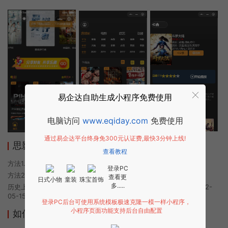
易企达自助生成小程序免费使用
电脑访问
www.eqiday.com
免费使用
通过易企达平台终身免300元认证费,最快3分钟上线!
思影影视小程序使用方法
查看教程
方法1. 使用微信扫描本页面上方二维码进入思影影视的小程序
登录PC
方法2. 在微信中搜索“思影影视”即可进入小程序
查看更
日式小物
童装
珠宝首饰
多.....
历史上的今时小程序由思影影视团队开发，易企达小程序商店于2022-
05-15 08:37发布
登录PC后台可使用系统模板极速克隆一模一样小程序，
小程序页面功能支持后台自由配置
如何开发类似思影影视的小程序