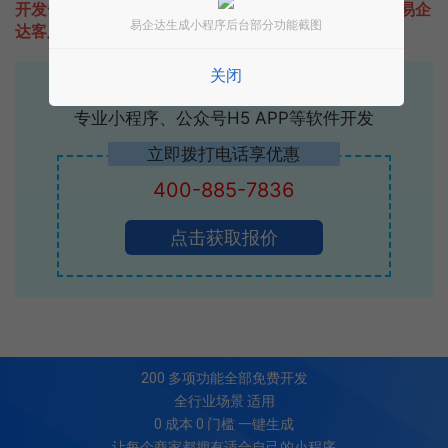
开发一款类似思影影视的小程序不难，只需要咨询本站易企
易企达生成小程序后台部分功能截图
达客服即可为您定制开发，免费提供报价。
关闭
易企达10年行业沉淀！
专业小程序、公众号H5 APP等软件开发
立即拨打电话享优惠
400-885-7836
点击获取报价
200
多项功能全部免费开发
全行业场景 适用
0 成本 0 门槛 一键生成
让每个商家都拥有适合自己的小程序