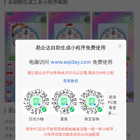
圣诞帽生成工具小程序截图
易企达自助生成小程序免费使用
电脑访问
www.eqiday.com
免费使用
通过易企达平台终身免300元认证费,最快3分钟上线!
查看教程
登录
PC查
看更
圣诞帽生成工具小程序使用方法
多.....
日式小物
童装
珠宝首饰
方法1. 使用微信扫描本页面上方二维码进入圣诞帽生成工具的小程序
方法2. 在微信中搜索“圣诞帽生成工具”即可进入小程序
登录PC后台可使用系统模板极速克隆一模一样小程序，
小程序页面功能支持后台自由配置
历史上的今时小程序由圣诞帽生成工具团队开发，易企达小程序商店于