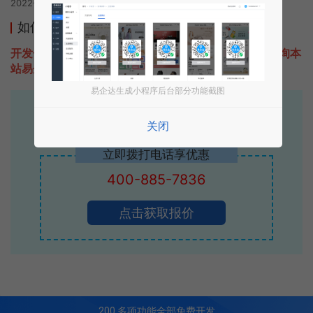
2022-05-15 08:37发布
如何开发类似圣诞帽生成工具的小程序
开发一款类似圣诞帽生成工具的小程序不难，只需要咨询本
站易企达客服即可为您定制开发，免费提供报价。
易企达生成小程序后台部分功能截图
易企达10年行业沉淀！
关闭
专业小程序、公众号H5 APP等软件开发
立即拨打电话享优惠
400-885-7836
点击获取报价
200
多项功能全部免费开发