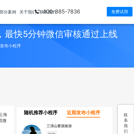
400-885-7836
免费试用
部分案例
关于我们
联系我们
，最快5分钟微信审核通过上线
> 发布小程序
随机推荐小程序
近期发布小程序
联
系
我
三清山婺源旅游
们