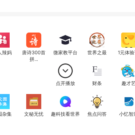
人辣妈
唐诗300首
微家教平台
世界之最
1元体验
拼...
点开播放
财条
趣才
园杂集
文秘无忧
趣科技看世界
焦点问答
小忆智