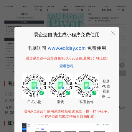
易企达自助生成小程序免费使用
电脑访问
www.eqiday.com
免费使用
通过易企达平台终身免300元认证费,最快3分钟上线!
查看教程
登录
有的选小程序使用方法
PC查
看更
方法1. 使用微信扫描本页面上方二维码进入有的选的小程序
多.....
方法2. 在微信中搜索“有的选”即可进入小程序
日式小物
童装
珠宝首饰
历史上的今时小程序由有的选团队开发，易企达小程序商店于2022-05-
登录PC后台可使用系统模板极速克隆一模一样小程序，
15 08:36发布
小程序页面功能支持后台自由配置
如何开发类似有的选的小程序