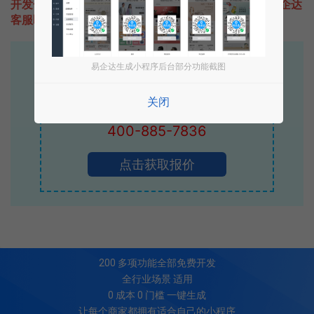
开发一款类似有的选的小程序不难，只需要咨询本站易企达
客服即可为您定制开发，免费提供报价。
易企达10年行业沉淀！
易企达生成小程序后台部分功能截图
专业小程序、公众号H5 APP等软件开发
关闭
立即拨打电话享优惠
400-885-7836
点击获取报价
200
多项功能全部免费开发
全行业场景 适用
0 成本 0 门槛 一键生成
让每个商家都拥有适合自己的小程序