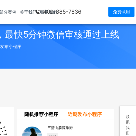
400-885-7836
免费试用
部分案例
关于我们
联系我们
，最快5分钟微信审核通过上线
> 发布小程序
随机推荐小程序
近期发布小程序
联
系
我
三清山婺源旅游
们