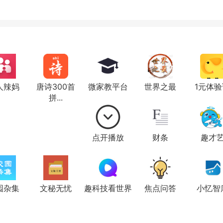
人辣妈
唐诗300首
微家教平台
世界之最
1元体验
拼...
点开播放
财条
趣才
园杂集
文秘无忧
趣科技看世界
焦点问答
小忆智