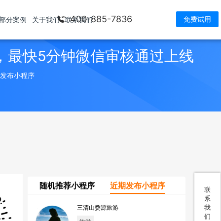
400-885-7836
免费试用
部分案例
关于我们
联系我们
，最快5分钟微信审核通过上线
> 发布小程序
随机推荐小程序
近期发布小程序
联
系
我
三清山婺源旅游
们