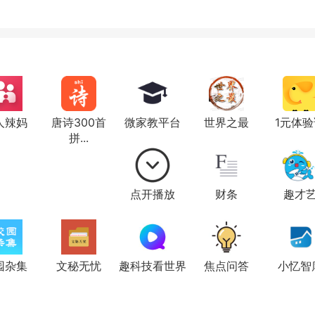
人辣妈
唐诗300首
微家教平台
世界之最
1元体验
拼...
点开播放
财条
趣才
园杂集
文秘无忧
趣科技看世界
焦点问答
小忆智