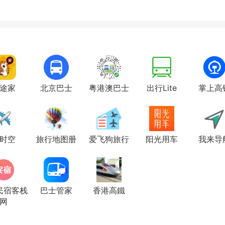
途家
北京巴士
粤港澳巴士
出行Lite
掌上高
时空
旅行地图册
爱飞狗旅行
阳光用车
我来导
民宿客栈
巴士管家
香港高鐵
网