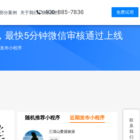
400-885-7836
免费试用
部分案例
关于我们
联系我们
，最快5分钟微信审核通过上线
> 发布小程序
随机推荐小程序
近期发布小程序
联
系
我
三清山婺源旅游
们