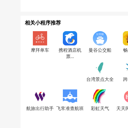
相关小程序推荐
摩拜单车
携程酒店机
曼谷公交船
畅
票...
台湾景点大全
跨
航旅出行助手
飞常准查航班
彩虹天气
天天