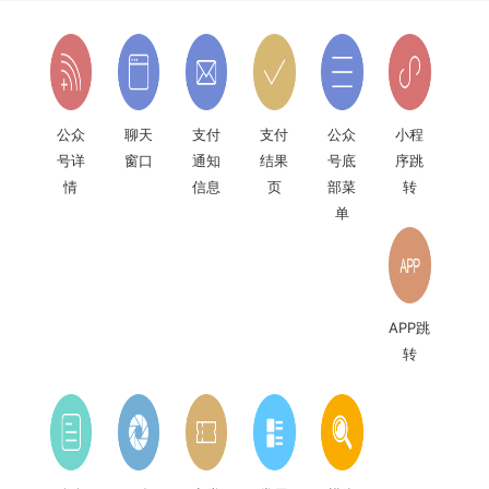
附近
线下
微信
小程
好友
置顶
的小
扫码
搜索
序历
分享
小程
程序
史
序
消息
公众
聊天
群资
QQ浏
手机
通知
号关
小程
料页
览器
桌面
联
序