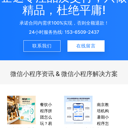
精品，杜绝平庸!
承诺合同内需求100%实现，否则全额退款！
24小时服务热线:
153-6509-2437
联系我们
在线留言
微信小程序资讯
&
微信小程序解决方案
餐饮小
南京教
程序拼
培机构
团怎么
暑期小
玩？易
程序怎