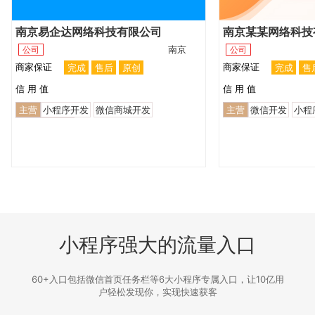
南京易企达网络科技有限公司
南京某某网络科技
南京
公司
公司
商家保证
商家保证
完成
售后
原创
完成
售
信 用 值
信 用 值
主营
小程序开发
微信商城开发
主营
微信开发
小程
网站建设优化
小程序强大的流量入口
60+入口包括微信首页任务栏等6大小程序专属入口，让10亿用
户轻松发现你，实现快速获客