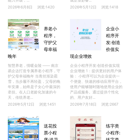
能力升级，...
成企业必备...
2026年6月8日
浏览:1420
2026年5月12日
浏览:1418
养老小
企业小
程序，
程序开
守护父
发:创造
母幸福
价值实
晚年
现企业增效
智慧养老，情暖金陵 —— 南京
企业小程序开发:创造价值实现
易企达打造专属养老小程序，守
企业增效 1：提供更好的用户体
护父母幸福晚年 当青丝渐染霜
验： 小程序可以为企业提供一
雪，当步履不再轻盈，父母的晚
个便捷、快速的移动应用平台，
年安康，始终是子女心中最深的
使用户能够随时随地使用企业的
牵挂。在人口老龄化加速的今
产品或服务。通过提供个性化
天，传统养老...
的、用户友好...
2026年5月12日
浏览:1451
2026年7月18日
浏览:2667
送花投
练字类
票小程
小程序:
序:送花
练字类