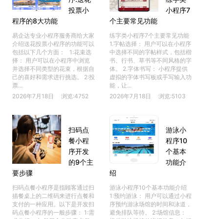
投票小
小程序7
程序的8大功能
个主要常见功能
易企达专业小程序服务商给大家
练字类小程序7个主要常见功能
介绍送花投票小程序的功能可以
1.字帖选择： 用户可以在小程序
包括以下几个方面： 1:花束选
中选择不同的字帖样式，包括楷
择： 用户可以在小程序中浏览
书、行书、草书等不同风格的字
并选择不同类型的花束，根据自
体。 2.字体书写： 小程序提供
己的喜好和需求进行挑选。 2:投
虚拟的字体书写板或手写输入功
票...
能，让...
2026年7月18日
浏览:4752
2026年7月18日
浏览:5103
扫码点
游泳小
餐小程
程序10
序开发
个基本
的9个主
功能介
要步骤
绍
扫码点餐小程序是指顾客通过扫
游泳小程序10个基本功能介绍
描餐桌上的二维码来进行点餐和
1:预约游泳： 用户可以通过小程
支付的一种应用。以下是开发扫
序预约游泳场馆的时间和泳道，
码点餐小程序的一般步骤： 1:需
避免排队等待。 2:场馆信息：