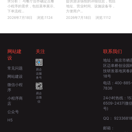
求分析： 与餐厅合作确定点餐
提供游泳场馆的详细信息，包括
小程序的需求，包括菜单展示、
地址、营业时间、设施设备等，
下单流程...
方便用户...
2026年7月18日
浏览:1124
2026年7月18日
浏览:1112
网站建
关注
联系我们
设
地址：
南京市栖
区迈皋桥创业园
常见问题
易企
技研发基地寅春
达服
18号
网站建设
务号
电话：
400-885
微信小程
7836
序
易企
达微
24小时热线：
15
小程序商
信
6509-2437
(微
店
号)
公众号
QQ：
92336818
H5
邮箱：