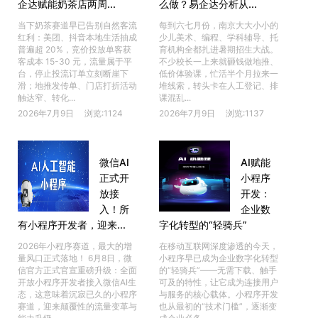
企达赋能奶茶店两周...
么做？易企达分析从...
当下奶茶赛道早已告别自然客流
每到六七月份，南京大大小小的
红利：美团、抖音本地生活抽成
少儿美术、编程、学科辅导、托
普遍超 20%，竞价投放单客获
育机构全都扎进暑期招生大战。
客成本 15-30 元，流量属于平
不少校长一上来就砸钱做地推、
台，停止投流订单立刻断崖下
低价体验课，忙活半个月拉来一
滑；地推发传单、门店打折活动
堆线索，转头卡在人工登记、排
触达窄、转化...
课混乱...
2026年7月9日
浏览:1124
2026年7月9日
浏览:1137
微信AI
AI赋能
正式开
小程序
放接
开发：
入！所
企业数
有小程序开发者，迎来...
字化转型的“轻骑兵”
2026年小程序赛道，最大的增
在移动互联网深度渗透的今天，
量风口正式落地！ 6月8日，微
小程序早已成为企业数字化转型
信官方正式官宣重磅升级：全面
的“轻骑兵”——无需下载、触手
开放小程序开发者接入微信AI生
可及的特性，让它成为连接用户
态，这意味着沉寂已久的小程序
与服务的核心载体。小程序开发
赛道，迎来颠覆性的流量变革与
也从最初的“技术门槛”，逐渐变