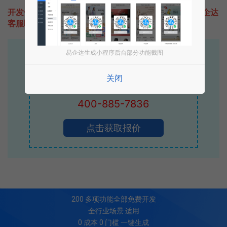
开发一款类似跑步营的小程序不难，只需要咨询本站易企达
客服即可为您定制开发，免费提供报价。
易企达生成小程序后台部分功能截图
易企达10年行业沉淀！
专业小程序、公众号H5 APP等软件开发
关闭
立即拨打电话享优惠
400-885-7836
点击获取报价
200
多项功能全部免费开发
全行业场景 适用
0 成本 0 门槛 一键生成