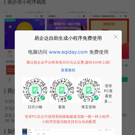
跑步营小程序截图
易企达自助生成小程序免费使用
电脑访问
www.eqiday.com
免费使用
通过易企达平台终身免300元认证费,最快3分钟上线!
查看教程
登录
跑步营小程序使用方法
PC查
看更
方法1. 使用微信扫描本页面上方二维码进入跑步营的小程序
多.....
日式小物
童装
珠宝首饰
方法2. 在微信中搜索“跑步营”即可进入小程序
历史上的今时小程序由跑步营团队开发，易企达小程序商店于2020-10-
登录PC后台可使用系统模板极速克隆一模一样小程序，
26 16:09发布
小程序页面功能支持后台自由配置
如何开发类似跑步营的小程序