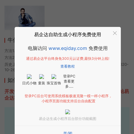
易企达自助生成小程序免费使用
牛仔服批发小程序使用方法
电脑访问
www.eqiday.com
免费使用
方法1. 使用微信扫描本页面上方二维码进入牛仔服批发的小程序
方法2. 在微信中搜索“牛仔服批发”即可进入小程序
通过易企达平台终身免300元认证费,最快3分钟上线!
历史上的今时小程序由牛仔服批发团队开发，易企达小程序商店于2020-
查看教程
10-26 16:08发布
登录PC
如何开发类似牛仔服批发的小程序
查看更
日式小物
童装
珠宝首饰
多.....
开发一款类似牛仔服批发的小程序不难，只需要咨询本站易
登录PC后台可使用系统模板极速克隆一模一样小程序，
企达客服即可为您定制开发，免费提供报价。
小程序页面功能支持后台自由配置
易企达10年行业沉淀！
易企达生成小程序后台部分功能截图
专业小程序、公众号H5 APP等软件开发
关闭