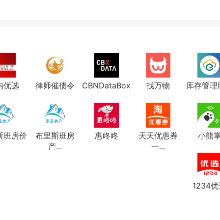
内优选
律师催债令
CBNDataBox
找万物
库存管理
斯班房价
布里斯班房
惠咚咚
天天优惠券
小熊
产...
一...
1234