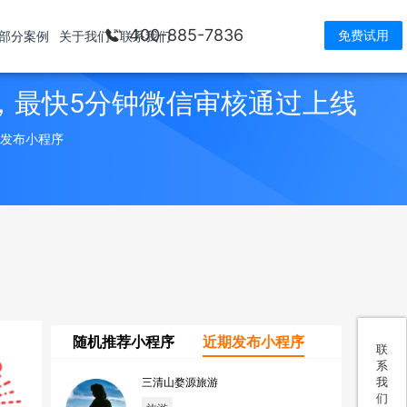
400-885-7836
免费试用
部分案例
关于我们
联系我们
，最快5分钟微信审核通过上线
> 发布小程序
随机推荐小程序
近期发布小程序
联
系
我
三清山婺源旅游
们